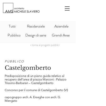
Tutti
Residenziale
Aziendale
Pubblico
Design di serie
Grandi Aree
< torna ai progetti pubblici
PUBBLICO
Castelgomberto
Predisposizione di un piano guida relativo al
recupero dell'area di piazza Marconi - Palazzo
Trissino-Barbaran – Castelgomberto
Concorso per il comune di Castelgomberto (VI)
capogruppo arch. A. Erseghe con arch. G.
Mengato