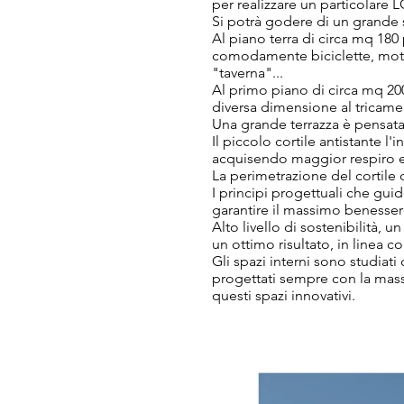
per realizzare un particolare 
Si potrà godere di un grande s
Al piano terra di circa mq 18
comodamente biciclette, moto, 
"taverna"...
Al primo piano di circa mq 200
diversa dimensione al tricame
Una grande terrazza è pensata
Il piccolo cortile antistante l
acquisendo maggior respiro e
La perimetrazione del cortile
I principi progettuali che guid
garantire il massimo benessere
Alto livello di sostenibilità,
un ottimo risultato, in linea co
Gli spazi interni sono studiati
progettati sempre con la mass
questi spazi innovativi.