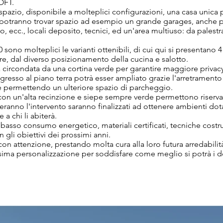
LOFT.
pazio, disponibile a molteplici configurazioni, una casa unica p
0 potranno trovar spazio ad esempio un grande garages, anche 
ecc., locali deposito, tecnici, ed un'area multiuso: da palestra a
 sono molteplici le varianti ottenibili, di cui qui si presentano
re, dal diverso posizionamento della cucina e salotto.
 circondata da una cortina verde per garantire maggiore privac
'ingresso al piano terra potrà esser ampliato grazie l'arretramento 
 permettendo un ulteriore spazio di parcheggio.
 con un'alta recinzione e siepe sempre verde permettono riserva
eranno l'intervento saranno finalizzati ad ottenere ambienti dota
 a chi li abiterà.
 un basso consumo energetico, materiali certificati, tecniche cost
n gli obiettivi dei prossimi anni.
 con attenzione, prestando molta cura alla loro futura arredabilit
ima personalizzazione per soddisfare come meglio si potrà i des