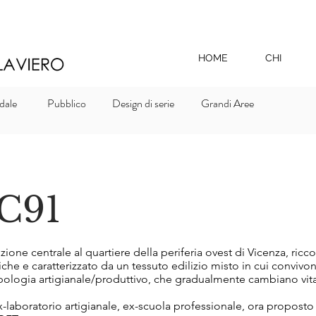
HOME
CHI
dale
Pubblico
Design di serie
Grandi Aree
C91
sizione centrale al quartiere della periferia ovest di Vicenza, ricco
he e caratterizzato da un tessuto edilizio misto in cui convivono
ipologia artigianale/produttivo, che gradualmente cambiano vita
 ex-laboratorio artigianale, ex-scuola professionale, ora propost